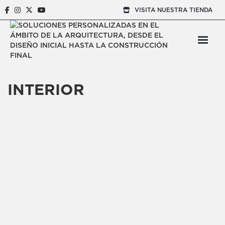




VISITA NUESTRA TIENDA

INTERIOR
0