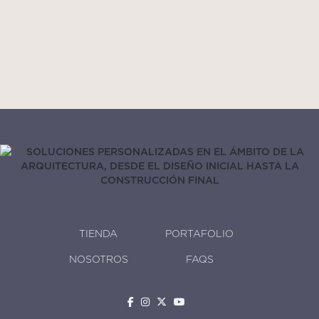
Ash Wood Chair
USD$
100
TIENDA
PORTAFOLIO
NOSOTROS
FAQS



